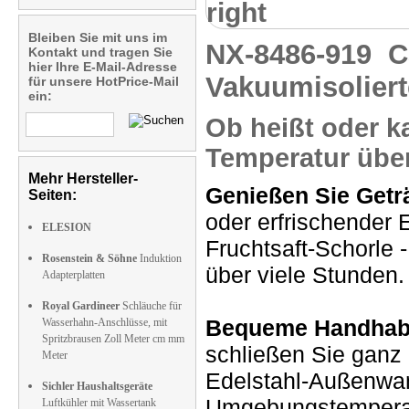
right
Bleiben Sie mit uns im
NX-8486-919
C
Kontakt und tragen Sie
hier Ihre E-Mail-Adresse
Vakuumisoliert
für unsere HotPrice-Mail
ein:
Ob heißt oder ka
Temperatur über
Mehr Hersteller-
Genießen Sie Geträ
Seiten:
oder erfrischender 
ELESION
Fruchtsaft-Schorle -
Rosenstein & Söhne
Induktion
über viele Stunden.
Adapterplatten
Royal Gardineer
Schläuche für
Bequeme Handhab
Wasserhahn-Anschlüsse, mit
Spritzbrausen Zoll Meter cm mm
schließen Sie ganz e
Meter
Edelstahl-Außenwan
Sichler Haushaltsgeräte
Umgebungstemperat
Luftkühler mit Wassertank