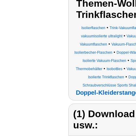
Themen-Wolk
Trinkflasche
•
Isolierflaschen
Trink-Vakuumfl
•
vakuumisolierte ultralight
Vakuu
•
Vakuumflaschen
Vakuum-Flasc
•
Isolierbecher-Flaschen
Doppel-Wän
•
Isolierte Vakuum-Flaschen
Spo
•
•
Thermobehälter
Isobottles
Vaku
•
Isolierte Trinkflaschen
Dop
Schraubverschlüsse Sports Sha
Doppel-Kleiderstang
(1) Download
usw.: