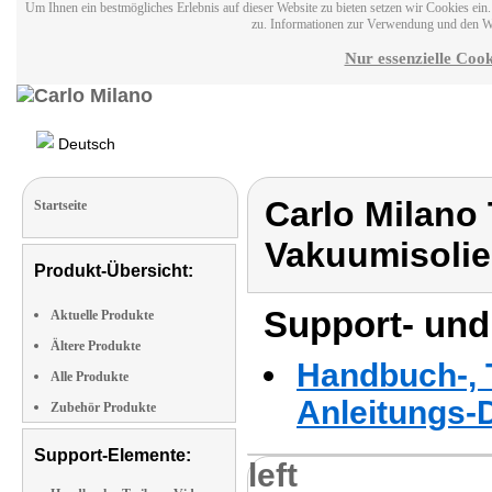
Um Ihnen ein bestmögliches Erlebnis auf dieser Website zu bieten setzen wir Cookies ei
zu. Informationen zur Verwendung und den W
Nur essenzielle Cook
Deutsch
Carlo Milano T
Startseite
Vakuumisolie
Produkt-Übersicht:
Support- und
Aktuelle Produkte
Ältere Produkte
Handbuch-, T
Alle Produkte
Anleitungs-
Zubehör Produkte
Support-Elemente:
left