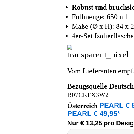
Robust und bruchsi
Füllmenge: 650 ml
Maße (Ø x H): 84 x 
4er-Set Isolierflasch
Vom Lieferanten emp
Bezugsquelle
Deutsch
B07CRFX3W2
PEARL € 5
Österreich
PEARL € 49,95*
Nur € 13,25 pro Desig