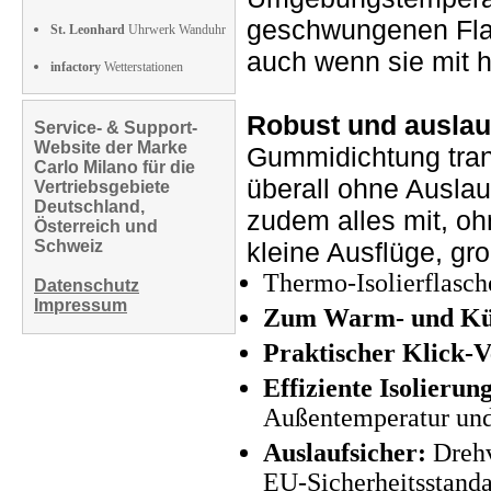
geschwungenen Flas
St. Leonhard
Uhrwerk Wanduhr
auch wenn sie mit h
infactory
Wetterstationen
Robust und auslau
Service- & Support-
Website der Marke
Gummidichtung trans
Carlo Milano für die
überall ohne Ausla
Vertriebsgebiete
Deutschland,
zudem alles mit, oh
Österreich und
Schweiz
kleine Ausflüge, gr
Thermo-Isolierflasc
Datenschutz
Impressum
Zum Warm- und Kühl
Praktischer Klick-V
Effiziente Isolieru
Außentemperatur und
Auslaufsicher:
Drehv
EU-Sicherheitsstand