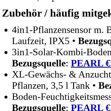
Zubehör / häufig mitge
4in1-Pflanzensensor m. B
Laufzeit, IPX5 •
Bezugsq
3in1-Solar-Kombi-Bodenm
Bezugsquelle
:
PEARL € 
XL-Gewächs- & Anzucht-
Pflanzen, 3,5 l Tank •
Be
Boden-Feuchtigkeitsmessg
Bezugsquelle
:
PEARL € 