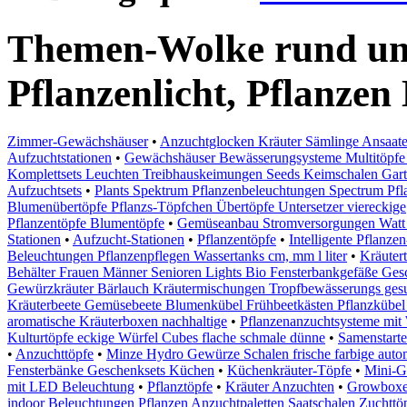
Themen-Wolke rund um
Pflanzenlicht, Pflanzen
Zimmer-Gewächshäuser
•
Anzuchtglocken Kräuter Sämlinge Ansaat
Aufzuchtstationen
•
Gewächshäuser Bewässerungsysteme Multitöpfe M
Komplettsets Leuchten Treibhauskeimungen Seeds Keimschalen Gart
Aufzuchtsets
•
Plants Spektrum Pflanzenbeleuchtungen Spectrum Pf
Blumenübertöpfe Pflanzs-Töpfchen Übertöpfe Untersetzer viereckige
Pflanzentöpfe Blumentöpfe
•
Gemüseanbau Stromversorgungen Watt 
Stationen
•
Aufzucht-Stationen
•
Pflanzentöpfe
•
Intelligente Pflanz
Beleuchtungen Pflanzenpflegen Wassertanks cm, mm l liter
•
Kräutert
Behälter Frauen Männer Senioren Lights Bio Fensterbankgefäße G
Gewürzkräuter Bärlauch Kräutermischungen Tropfbewässerungs ges
Kräuterbeete Gemüsebeete Blumenkübel Frühbeetkästen Pflanzkübe
aromatische Kräuterboxen nachhaltige
•
Pflanzenanzuchtsysteme mit
Kulturtöpfe eckige Würfel Cubes flache schmale dünne
•
Samenstarte
•
Anzuchttöpfe
•
Minze Hydro Gewürze Schalen frische farbige aut
Fensterbänke Geschenksets Küchen
•
Küchenkräuter-Töpfe
•
Mini-G
mit LED Beleuchtung
•
Pflanztöpfe
•
Kräuter Anzuchten
•
Growbox
indoor Beleuchtungen Pflanzen Anzuchtpaletten Saatschalen Zuchttö