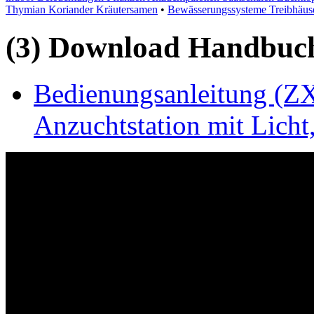
Thymian Koriander Kräutersamen
•
Bewässerungssysteme Treibhäus
(3) Download Handbuch,
Bedienungsanleitung (Z
Anzuchtstation mit Licht