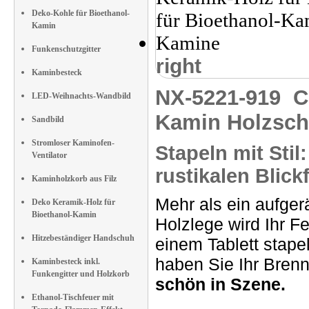
Deko-Kohle für Bioethanol-
Kamin
Funkenschutzgitter
right
Kaminbesteck
NX-5221-919
C
LED-Weihnachts-Wandbild
Kamin Holzsch
Sandbild
Stromloser Kaminofen-
Stapeln mit Sti
Ventilator
rustikalen Blick
Kaminholzkorb aus Filz
Mehr als ein aufger
Deko Keramik-Holz für
Bioethanol-Kamin
Holzlege wird Ihr 
Hitzebeständiger Handschuh
einem Tablett stape
haben Sie Ihr Brenn
Kaminbesteck inkl.
Funkengitter und Holzkorb
schön in Szene.
Ethanol-Tischfeuer mit