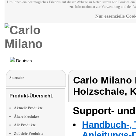
Um Ihnen ein bestmögliches Erlebnis auf dieser Website zu bieten setzen wir Cookies ei
zu. Informationen zur Verwendung und den W
Nur essenzielle Cook
Deutsch
Carlo Milano
Startseite
Holzschale, 
Produkt-Übersicht:
Support- und
Aktuelle Produkte
Ältere Produkte
Handbuch-, T
Alle Produkte
Anleitungs-
Zubehör Produkte