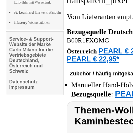
Luftkühler mit Wassertank
St. Leonhard
Uhrwerk Wanduhr
Vom Lieferanten emp
infactory
Wetterstationen
Bezugsquelle
Deutsch
Service- & Support-
B00R1FXQMG
Website der Marke
Carlo Milano für die
PEARL € 2
Österreich
Vertriebsgebiete
PEARL € 22,95*
Deutschland,
Österreich und
Schweiz
Zubehör / häufig mitgeka
Datenschutz
Manueller Hand-Holzs
Impressum
PEAR
Bezugsquelle
:
Themen-Wolk
Kaminbestec