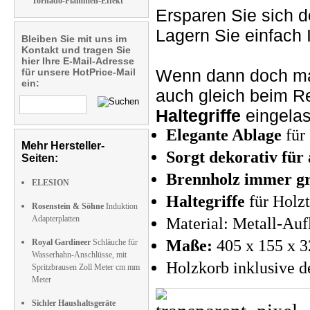
Tornado-Flammen-Effekt
Ersparen Sie sich 
Lagern Sie einfach
Bleiben Sie mit uns im
Kontakt und tragen Sie
hier Ihre E-Mail-Adresse
Wenn dann doch mal 
für unsere HotPrice-Mail
ein:
auch gleich beim R
Haltegriffe
eingelas
Elegante Ablage
für
Mehr Hersteller-
Sorgt dekorativ fü
Seiten:
Brennholz immer gri
ELESION
Haltegriffe
für Holzt
Rosenstein & Söhne
Induktion
Adapterplatten
Material: Metall-Auf
Maße:
405 x 155 x 3
Royal Gardineer
Schläuche für
Wasserhahn-Anschlüsse, mit
Holzkorb inklusive d
Spritzbrausen Zoll Meter cm mm
Meter
Sichler Haushaltsgeräte