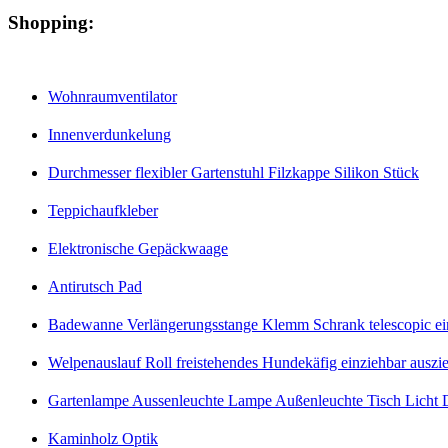
Shopping:
Wohnraumventilator
Innenverdunkelung
Durchmesser flexibler Gartenstuhl Filzkappe Silikon Stück
Teppichaufkleber
Elektronische Gepäckwaage
Antirutsch Pad
Badewanne Verlängerungsstange Klemm Schrank telescopic eins
Welpenauslauf Roll freistehendes Hundekäfig einziehbar auszi
Gartenlampe Aussenleuchte Lampe Außenleuchte Tisch Licht D
Kaminholz Optik