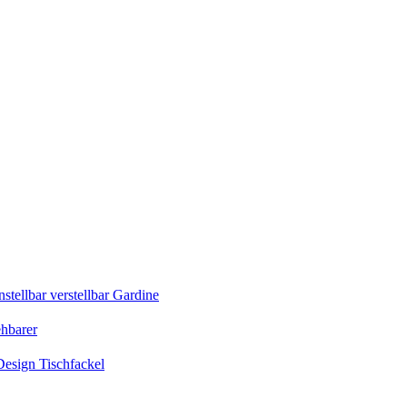
tellbar verstellbar Gardine
ehbarer
esign Tischfackel