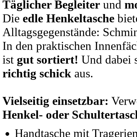
Täglicher Begleiter
und
mo
Die
edle Henkeltasche
biet
Alltagsgegenstände: Schmi
In den praktischen Innenfäch
ist
gut sortiert!
Und dabei s
richtig schick
aus.
Vielseitig einsetzbar:
Verwe
Henkel- oder Schultertasc
Handtasche mit Tragerie