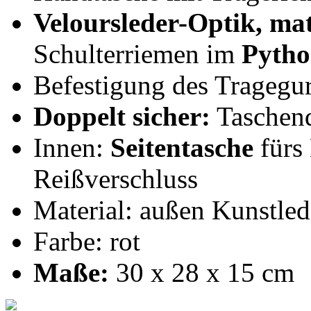
Veloursleder-Optik, ma
Schulterriemen im
Pyth
Befestigung des Tragegur
Doppelt sicher:
Taschend
Innen:
Seitentasche
fürs
Reißverschluss
Material: außen Kunstled
Farbe: rot
Maße:
30 x 28 x 15 cm