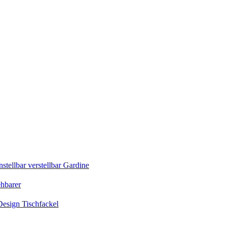
tellbar verstellbar Gardine
ehbarer
esign Tischfackel