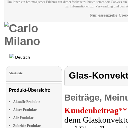
Um Ihnen ein bestmögliches Erlebnis auf dieser Website zu bieten setzen wir Cookies ei
zu. Informationen zur Verwendung und den W
Nur essenzielle Cook
Deutsch
Glas-Konvek
Startseite
Produkt-Übersicht:
Beiträge, Mein
Aktuelle Produkte
Kundenbeitrag
**
Ältere Produkte
denn Glaskonvekto
Alle Produkte
Zubehör Produkte