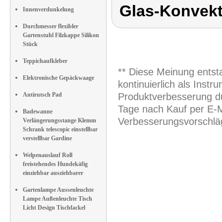
Glas-Konvek
Innenverdunkelung
Durchmesser flexibler
Gartenstuhl Filzkappe Silikon
Stück
Teppichaufkleber
** Diese Meinung entst
Elektronische Gepäckwaage
kontinuierlich als Inst
Antirutsch Pad
Produktverbesserung du
Tage nach Kauf per E-M
Badewanne
Verbesserungsvorschläg
Verlängerungsstange Klemm
Schrank telescopic einstellbar
verstellbar Gardine
Welpenauslauf Roll
freistehendes Hundekäfig
einziehbar ausziehbarer
Gartenlampe Aussenleuchte
Lampe Außenleuchte Tisch
Licht Design Tischfackel