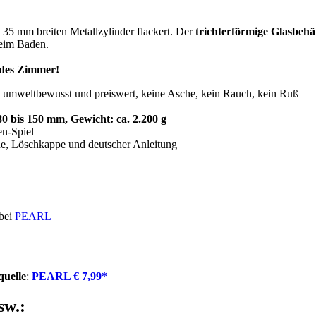
5 mm breiten Metallzylinder flackert. Der
trichterförmige Glasbehä
eim Baden.
edes Zimmer!
st umweltbewusst und preiswert, keine Asche, kein Rauch, kein Ruß
0 bis 150 mm, Gewicht: ca. 2.200 g
en-Spiel
ine, Löschkappe und deutscher Anleitung
 bei
PEARL
quelle
:
PEARL € 7,99*
sw.: