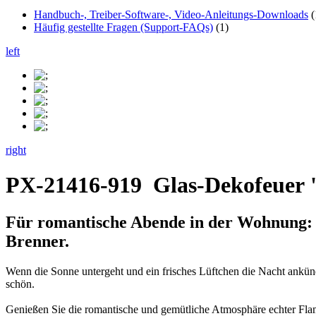
Handbuch-, Treiber-Software-, Video-Anleitungs-Downloads
(
Häufig gestellte Fragen (Support-FAQs)
(1)
left
right
PX-21416-919
Glas-Dekofeuer 
Für
romantische Abende
in der Wohnung:
Brenner.
Wenn die Sonne untergeht und ein frisches Lüftchen die Nacht ankünd
schön.
Genießen Sie die romantische und gemütliche Atmosphäre echter F