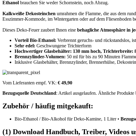
Ethanol
brauchen Sie weder Schornstein, noch Abzug.
Kalkweiße Dekosteinchen
umrahmen die Flamme, die aus dem rund 3
Esszimmer-Kommode, im Wintergarten oder auf dem Fliesenboden b
Dieses Deko-Feuer zaubert Ihnen eine
behagliche Atmosphäre in j
Vorteil Bio-Ethanol:
Verbrennt geruchs- und rückstandslos, i
Sehr edel:
Geschwungene Trichterform
Hochwertiger Glasbehälter: 130 mm hoch, Trichterbreite: 8
Brennzylinder-Volumen:
50 ml für bis zu 90 Minuten Flamm
Inklusive Glasbehälter, Brennzylinder, Brennerhülse, Dekoste
Vom Lieferanten empf. VK:
€ 49,90
Bezugsquelle
Deutschland
: Artikel ausgelaufen. Ähnliche Produkte
Zubehör / häufig mitgekauft:
Bio-Ethanol / Bio-Alkohol für Deko-Kamine, 1 Liter •
Bezugs
(1) Download Handbuch, Treiber, Videos u