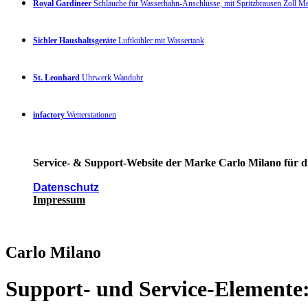
Royal Gardineer
Schläuche für Wasserhahn-Anschlüsse, mit Spritzbrausen Zoll 
Sichler Haushaltsgeräte
Luftkühler mit Wassertank
St. Leonhard
Uhrwerk Wanduhr
infactory
Wetterstationen
Service- & Support-Website der Marke Carlo Milano für di
Datenschutz
Impressum
Carlo Milano
Support- und Service-Elemente