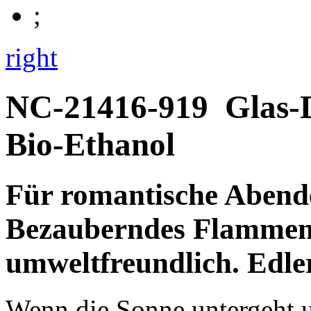
right
NC-21416-919
Glas-
Bio-Ethanol
Für
romantische Abend
Bezauberndes Flammen
umweltfreundlich.
Edler
Wenn die Sonne untergeht u