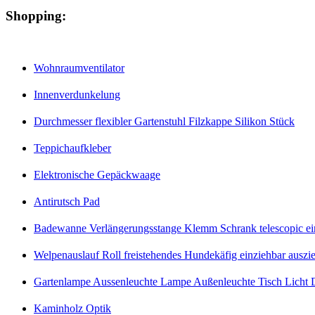
Shopping:
Wohnraumventilator
Innenverdunkelung
Durchmesser flexibler Gartenstuhl Filzkappe Silikon Stück
Teppichaufkleber
Elektronische Gepäckwaage
Antirutsch Pad
Badewanne Verlängerungsstange Klemm Schrank telescopic eins
Welpenauslauf Roll freistehendes Hundekäfig einziehbar auszi
Gartenlampe Aussenleuchte Lampe Außenleuchte Tisch Licht D
Kaminholz Optik