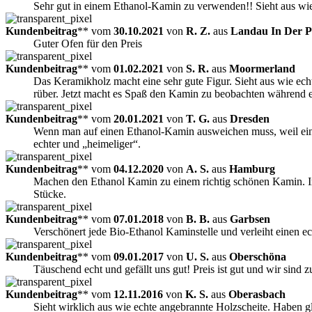
Sehr gut in einem Ethanol-Kamin zu verwenden!! Sieht aus wi
Kundenbeitrag
** vom
30.10.2021
von
R. Z.
aus
Landau In Der P
Guter Ofen für den Preis
Kundenbeitrag
** vom
01.02.2021
von
S. R.
aus
Moormerland
Das Keramikholz macht eine sehr gute Figur. Sieht aus wie ec
rüber. Jetzt macht es Spaß den Kamin zu beobachten während e
Kundenbeitrag
** vom
20.01.2021
von
T. G.
aus
Dresden
Wenn man auf einen Ethanol-Kamin ausweichen muss, weil ein „
echter und „heimeliger“.
Kundenbeitrag
** vom
04.12.2020
von
A. S.
aus
Hamburg
Machen den Ethanol Kamin zu einem richtig schönen Kamin. Im 
Stücke.
Kundenbeitrag
** vom
07.01.2018
von
B. B.
aus
Garbsen
Verschönert jede Bio-Ethanol Kaminstelle und verleiht einen 
Kundenbeitrag
** vom
09.01.2017
von
U. S.
aus
Oberschöna
Täuschend echt und gefällt uns gut! Preis ist gut und wir sind
Kundenbeitrag
** vom
12.11.2016
von
K. S.
aus
Oberasbach
Sieht wirklich aus wie echte angebrannte Holzscheite. Haben gl