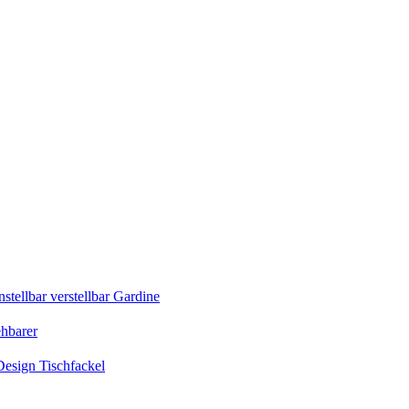
tellbar verstellbar Gardine
ehbarer
esign Tischfackel