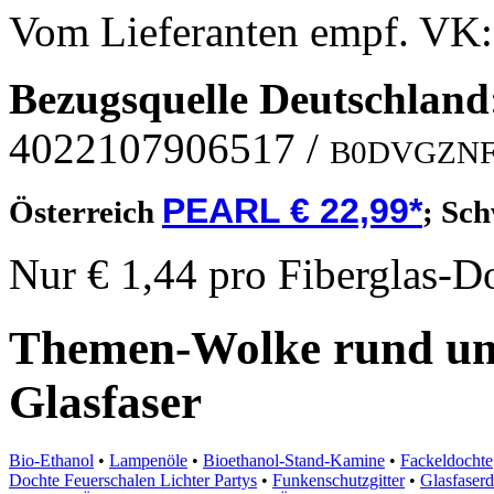
Vom Lieferanten empf. VK
Bezugsquelle
Deutschland
4022107906517
/
B0DVGZNF
PEARL € 22,99*
Österreich
;
Sch
Nur € 1,44 pro Fiberglas-D
Themen-Wolke rund um
Glasfaser
Bio-Ethanol
•
Lampenöle
•
Bioethanol-Stand-Kamine
•
Fackeldochte
Dochte Feuerschalen Lichter Partys
•
Funkenschutzgitter
•
Glasfaser