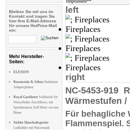
left
Bleiben Sie mit uns im
Kontakt und tragen Sie
hier Ihre E-Mail-Adresse
für unsere HotPrice-Mail
ein:
Mehr Hersteller-
Seiten:
ELESION
right
Rosenstein & Söhne
Induktion
Adapterplatten
NC-5453-919
R
Royal Gardineer
Schläuche für
Wärmestufen /
Wasserhahn-Anschlüsse, mit
Spritzbrausen Zoll Meter cm mm
Für
behagliche
Meter
Flammenspiel.
S
Sichler Haushaltsgeräte
Luftkühler mit Wassertank