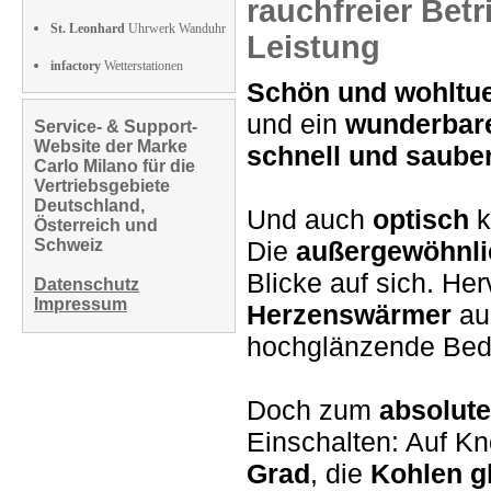
rauchfreier
Betr
St. Leonhard
Uhrwerk Wanduhr
Leistung
infactory
Wetterstationen
Schön und wohlt
und ein
wunderbar
Service- & Support-
Website der Marke
schnell und saube
Carlo Milano für die
Vertriebsgebiete
Deutschland,
Und auch
optisch
k
Österreich und
Schweiz
Die
außergewöhnli
Blicke auf sich. Her
Datenschutz
Impressum
Herzenswärmer
auc
hochglänzende Bed
Doch zum
absolut
Einschalten: Auf Kn
Grad
, die
Kohlen 