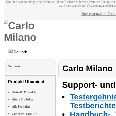
Um Ihnen ein bestmögliches Erlebnis auf dieser Website zu bieten setzen wir Cookies ei
zu. Informationen zur Verwendung und den W
Nur essenzielle Cook
Deutsch
Carlo Milano
Startseite
Produkt-Übersicht:
Support- und
Aktuelle Produkte
Testergebni
Ältere Produkte
Testbericht
Alle Produkte
Handbuch-, T
Zubehör Produkte