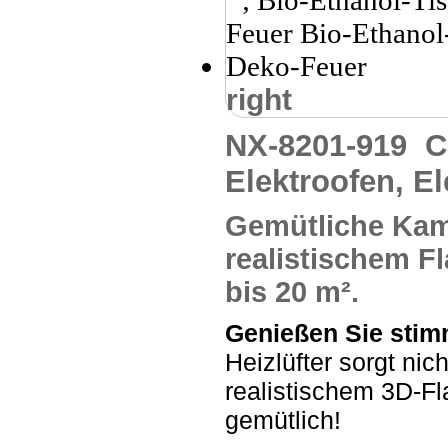
right
NX-8201-919
C
Elektroofen, E
Gemütliche
Kam
realistischem F
bis 20 m².
Genießen Sie sti
Heizlüfter sorgt ni
realistischem 3D-F
gemütlich!