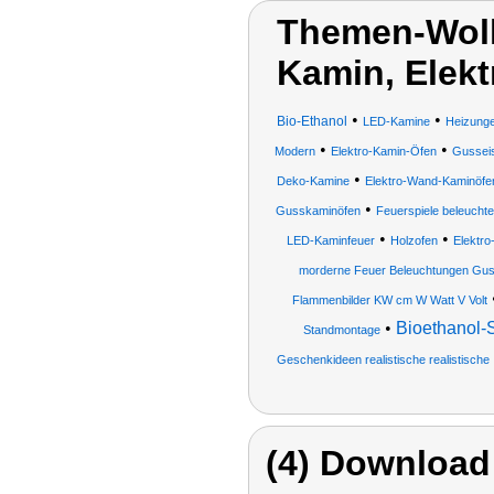
Themen-Wolk
Kamin, Elekt
•
•
Bio-Ethanol
LED-Kamine
Heizung
•
•
Modern
Elektro-Kamin-Öfen
Gussei
•
Deko-Kamine
Elektro-Wand-Kaminöfe
•
Gusskaminöfen
Feuerspiele beleucht
•
•
LED-Kaminfeuer
Holzofen
Elektro
morderne Feuer Beleuchtungen Gus
Flammenbilder KW cm W Watt V Volt
•
Bioethanol-
Standmontage
Geschenkideen realistische realistische
(4) Download