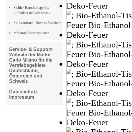
Sichler Haushaltsgeräte
Luftkühler mit Wassertank
St. Leonhard
Uhrwerk Wanduhr
infactory
Wetterstationen
Service- & Support-
Website der Marke
Carlo Milano für die
Vertriebsgebiete
Deutschland,
Österreich und
Schweiz
Datenschutz
Impressum