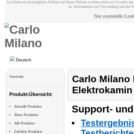
Um Ihnen ein bestmögliches Erlebnis auf dieser Website zu bieten setzen wir Cookies ei
zu. Informationen zur Verwendung und den W
Nur essenzielle Cook
Deutsch
Carlo Milano 
Startseite
Elektrokamin
Produkt-Übersicht:
Support- und
Aktuelle Produkte
Ältere Produkte
Testergebni
Alle Produkte
Testbericht
Zubehör Produkte