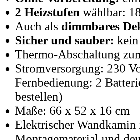
2 Heizstufen
wählbar: 1
Auch als
dimmbares De
Sicher und sauber:
kein
Thermo-Abschaltung zum
Stromversorgung: 230 Vo
Fernbedienung: 2 Batter
bestellen)
Maße: 66 x 52 x 16 cm
Elektrischer Wandkamin 
Montagematerial und deu