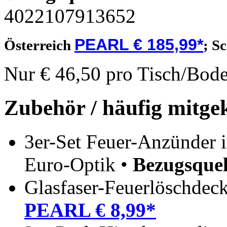
4022107913652
PEARL € 185,99*
Österreich
;
S
Nur € 46,50 pro Tisch/Bode
Zubehör / häufig mitge
3er-Set Feuer-Anzünder 
Euro-Optik •
Bezugsquel
Glasfaser-Feuerlöschdec
PEARL € 8,99*