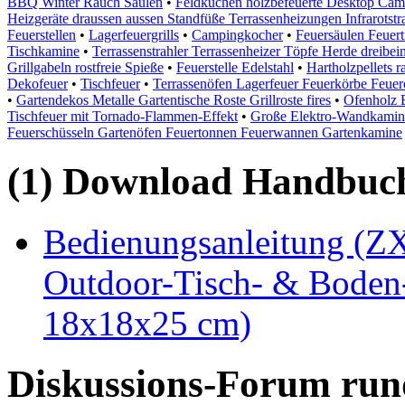
BBQ Winter Rauch Säulen
•
Feldküchen holzbefeuerte Desktop Campi
Heizgeräte draussen aussen Standfüße Terrassenheizungen Infrarotstr
Feuerstellen
•
Lagerfeuergrills
•
Campingkocher
•
Feuersäulen Feuer
Tischkamine
•
Terrassenstrahler Terrassenheizer Töpfe Herde dreib
Grillgabeln rostfreie Spieße
•
Feuerstelle Edelstahl
•
Hartholzpellets r
Dekofeuer
•
Tischfeuer
•
Terrassenöfen Lagerfeuer Feuerkörbe Feuer
•
Gartendekos Metalle Gartentische Roste Grillroste fires
•
Ofenholz B
Tischfeuer mit Tornado-Flammen-Effekt
•
Große Elektro-Wandkamin
Feuerschüsseln Gartenöfen Feuertonnen Feuerwannen Gartenkamine
(1) Download Handbuch,
Bedienungsanleitung (Z
Outdoor-Tisch- & Boden-F
18x18x25 cm)
Diskussions-Forum run