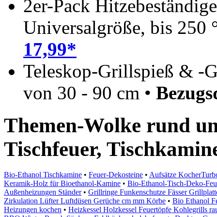
2er-Pack Hitzebeständige
Universalgröße, bis 250 
17,99*
Teleskop-Grillspieß & -G
von 30 - 90 cm •
Bezugs
Themen-Wolke rund u
Tischfeuer, Tischkamin
Bio-Ethanol Tischkamine
•
Feuer-Dekosteine
•
Aufsätze KocherTurbo 
Keramik-Holz für Bioethanol-Kamine
•
Bio-Ethanol-Tisch-Deko-Feu
Außenheizungen Ständer
•
Grillringe Funkenschutze Fässer Grillplat
Zirkulation Lüfter Luftdüsen Gerüche cm mm Körbe
•
Bio Ethanol F
Heizungen kochen
•
Heizkessel Holzkessel Feuertöpfe Kohlegrills ra