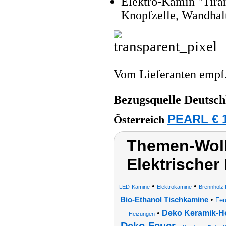
Elektro-Kamin "Tira
Knopfzelle, Wandhal
Vom Lieferanten emp
Bezugsquelle
Deutsch
PEARL € 1
Österreich
Themen-Wolk
Elektrischer
•
•
LED-Kamine
Elektrokamine
Brennholz 
•
Bio-Ethanol Tischkamine
Feu
•
Deko Keramik-Ho
Heizungen