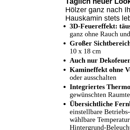
Täglich neuer Loo
Hölzer ganz nach Ih
Hauskamin stets le
3D-Feuereffekt: tä
ganz ohne Rauch un
Großer Sichtbereic
10 x 18 cm
Auch nur Dekofeuer
Kamineffekt ohne V
oder ausschalten
Integriertes Thermo
gewünschten Raumte
Übersichtliche Fer
einstellbare Betriebs
wählbare Temperatur 
Hintergrund-Beleuch