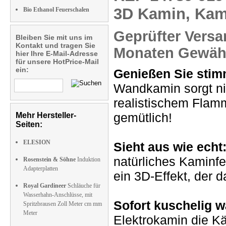
3D Kamin, Kam
Bio Ethanol Feuerschalen
Geprüfter Versa
Bleiben Sie mit uns im
Kontakt und tragen Sie
Monaten Gewähr
hier Ihre E-Mail-Adresse
für unsere HotPrice-Mail
ein:
Genießen Sie sti
Wandkamin sorgt ni
realistischem Flam
gemütlich!
Mehr Hersteller-
Seiten:
ELESION
Sieht aus wie echt
natürliches Kaminfe
Rosenstein & Söhne
Induktion
Adapterplatten
ein 3D-Effekt, der 
Royal Gardineer
Schläuche für
Wasserhahn-Anschlüsse, mit
Sofort kuschelig 
Spritzbrausen Zoll Meter cm mm
Meter
Elektrokamin die Kä