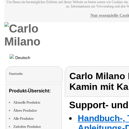
Um Ihnen ein bestmögliches Erlebnis auf dieser Website zu bieten setzen wir Cookies ei
zu. Informationen zur Verwendung und den W
Nur essenzielle Cook
Deutsch
Carlo Milano
Startseite
Kamin mit Ka
Produkt-Übersicht:
Support- und
Aktuelle Produkte
Ältere Produkte
Handbuch-, T
Alle Produkte
Anleitungs-
Zubehör Produkte