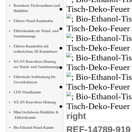
Rotorloser Tischventilator und
Heizlüfter
Elektro-Wand-Kaminofen
Elektrokamin zur Wand- und
Standmontage
Elektro-Kaminofen mit
realistischem 3D-Kaminfeuer
WLAN-Konvektor-Heizung
zur Wand- und Standmontage
Elektrische Stabheizung für
Gewächshäuser
LED-Wandkamin
WLAN-Konvektor-Heizung
Mini-Steckdosen-Heizlüfter &
right
-Elektrokamin
REF-14789-91
Bio-Ethanol-Wand-Kamin