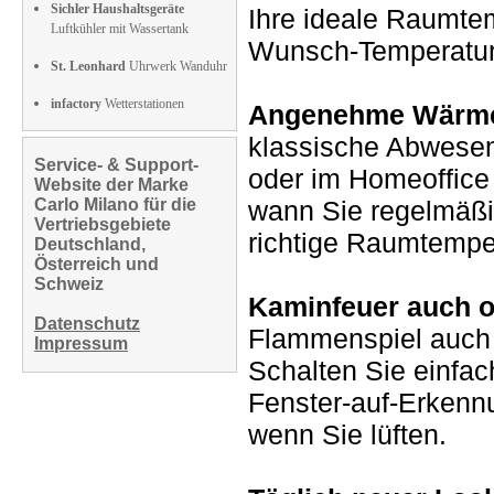
Sichler Haushaltsgeräte
Ihre ideale Raumtem
Luftkühler mit Wassertank
Wunsch-Temperatur e
St. Leonhard
Uhrwerk Wanduhr
infactory
Wetterstationen
Angenehme Wärme,
klassische Abwesen
Service- & Support-
oder im Homeoffice
Website der Marke
Carlo Milano für die
wann Sie regelmäßig
Vertriebsgebiete
richtige Raumtempe
Deutschland,
Österreich und
Schweiz
Kaminfeuer auch o
Datenschutz
Flammenspiel auch 
Impressum
Schalten Sie einfac
Fenster-auf-Erkennu
wenn Sie lüften.