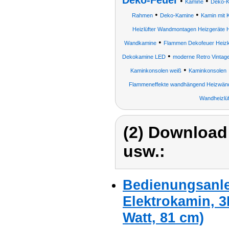
Deko-Feuer
•
•
Kamine
Deko-K
•
•
Rahmen
Deko-Kamine
Kamin mit 
Heizlüfter Wandmontagen Heizgeräte 
•
Wandkamine
Flammen Dekofeuer Heizkö
•
Dekokamine LED
moderne Retro Vintag
•
Kaminkonsolen weiß
Kaminkonsolen
Flammeneffekte wandhängend Heizwände 
Wandheizlüf
(2) Download
usw.:
Bedienungsanle
Elektrokamin, 
Watt, 81 cm)