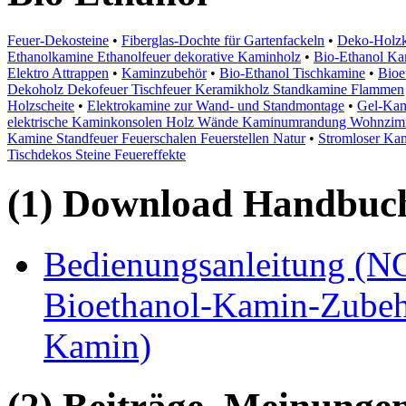
Feuer-Dekosteine
•
Fiberglas-Dochte für Gartenfackeln
•
Deko-Holzk
Ethanolkamine Ethanolfeuer dekorative Kaminholz
•
Bio-Ethanol Ka
Elektro Attrappen
•
Kaminzubehör
•
Bio-Ethanol Tischkamine
•
Bioe
Dekoholz Dekofeuer Tischfeuer Keramikholz Standkamine Flammen
Holzscheite
•
Elektrokamine zur Wand- und Standmontage
•
Gel-Kam
elektrische Kaminkonsolen Holz Wände Kaminumrandung Wohnzim
Kamine Standfeuer Feuerschalen Feuerstellen Natur
•
Stromloser Kam
Tischdekos Steine Feuereffekte
(1) Download Handbuch,
Bedienungsanleitung (N
Bioethanol-Kamin-Zubehö
Kamin)