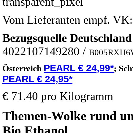
Vom Lieferanten empf. VK
Bezugsquelle
Deutschland
4022107149280
/
B005RXIJ
PEARL € 24,99*
Österreich
;
Sch
PEARL € 24,95*
€ 71.40 pro Kilogramm
Themen-Wolke rund um 
Bio Ethanol