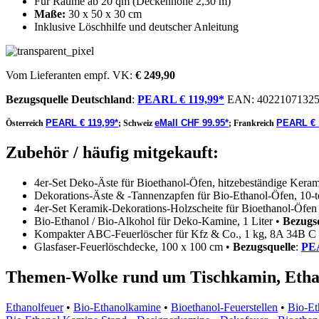
Für Räume ab 20 qm (Deckenhöhe 2,30 m)
Maße:
30 x 50 x 30 cm
Inklusive Löschhilfe und deutscher Anleitung
Vom Lieferanten empf. VK:
€ 249,90
Bezugsquelle
Deutschland
:
PEARL € 119,99*
EAN:
4022107132
PEARL € 119,99*
eMall CHF 99.95*
PEARL € 
Österreich
;
Schweiz
;
Frankreich
Zubehör / häufig mitgekauft:
4er-Set Deko-Äste für Bioethanol-Öfen, hitzebeständige Kera
Dekorations-Äste & -Tannenzapfen für Bio-Ethanol-Öfen, 10-te
4er-Set Keramik-Dekorations-Holzscheite für Bioethanol-Öfen
Bio-Ethanol / Bio-Alkohol für Deko-Kamine, 1 Liter •
Bezugs
Kompakter ABC-Feuerlöscher für Kfz & Co., 1 kg, 8A 34B C
Glasfaser-Feuerlöschdecke, 100 x 100 cm •
Bezugsquelle
:
PEA
Themen-Wolke rund um Tischkamin, Etha
Ethanolfeuer
•
Bio-Ethanolkamine
•
Bioethanol-Feuerstellen
•
Bio-Et