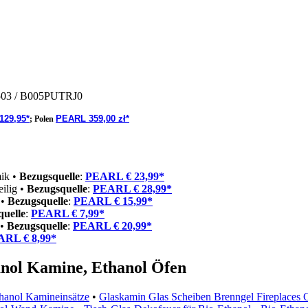
503
/ B005PUTRJ0
129,95*
PEARL 359,00 zł*
;
Polen
mik •
Bezugsquelle
:
PEARL € 23,99*
ilig •
Bezugsquelle
:
PEARL € 28,99*
 •
Bezugsquelle
:
PEARL € 15,99*
quelle
:
PEARL € 7,99*
 •
Bezugsquelle
:
PEARL € 20,99*
RL € 8,99*
nol Kamine, Ethanol Öfen
hanol Kamineinsätze
•
Glaskamin Glas Scheiben Brenngel Fireplaces 