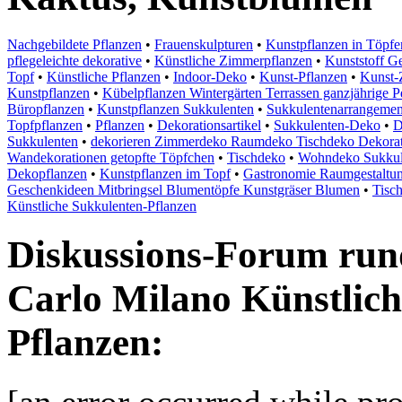
Nachgebildete Pflanzen
•
Frauenskulpturen
•
Kunstpflanzen in Töpfe
pflegeleichte dekorative
•
Künstliche Zimmerpflanzen
•
Kunststoff G
Topf
•
Künstliche Pflanzen
•
Indoor-Deko
•
Kunst-Pflanzen
•
Kunst-
Kunstpflanzen
•
Kübelpflanzen Wintergärten Terrassen ganzjährige
Büropflanzen
•
Kunstpflanzen Sukkulenten
•
Sukkulentenarrangemen
Topfpflanzen
•
Pflanzen
•
Dekorationsartikel
•
Sukkulenten-Deko
•
D
Sukkulenten
•
dekorieren Zimmerdeko Raumdeko Tischdeko Dekorat
Wandekorationen getopfte Töpfchen
•
Tischdeko
•
Wohndeko Sukkul
Dekopflanzen
•
Kunstpflanzen im Topf
•
Gastronomie Raumgestaltu
Geschenkideen Mitbringsel Blumentöpfe Kunstgräser Blumen
•
Tisc
Künstliche Sukkulenten-Pflanzen
Diskussions-Forum run
Carlo Milano Künstlich
Pflanzen: