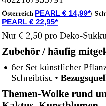
PEARL € 14,99*
Österreich
;
Sch
PEARL € 22,95*
Nur € 2,50 pro Deko-Sukku
Zubehör / häufig mitge
6er Set künstlicher Pflan
Schreibtisc •
Bezugsquel
Themen-Wolke rund um 
Kaktus, Kunstblumen