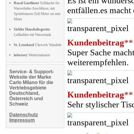
Es ist ein wunders
Royal Gardineer
Schläuche für
entfällen.es mach
Wasserhahn-Anschlüsse, mit
Spritzbrausen Zoll Meter cm mm
Meter
Sichler Haushaltsgeräte
Luftkühler mit Wassertank
Kundenbeitrag
**
St. Leonhard
Uhrwerk Wanduhr
Super Sache macht
infactory
Wetterstationen
weiterempfehlen.
Service- & Support-
Website der Marke
Carlo Milano für die
Vertriebsgebiete
Kundenbeitrag
**
Deutschland,
Österreich und
Sehr stylischer T
Schweiz
Datenschutz
Impressum