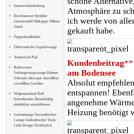
schöne Alternative
Innenverdunkelung
Atmosphäre zu scha
Durchmesser flexibler
ich werde von alle
Gartenstuhl Filzkappe Silikon
Stück
gekauft habe.
Teppichaufkleber
Elektronische Gepäckwaage
Antirutsch Pad
Kundenbeitrag
**
Badewanne
am Bodensee
Verlängerungsstange Klemm
Schrank telescopic einstellbar
Absolut empfehlen
verstellbar Gardine
entspannen! Ebenfa
Welpenauslauf Roll
freistehendes Hundekäfig
angenehme Wärme, 
einziehbar ausziehbarer
Heizung benötigt w
Gartenlampe Aussenleuchte
Lampe Außenleuchte Tisch
Licht Design Tischfackel