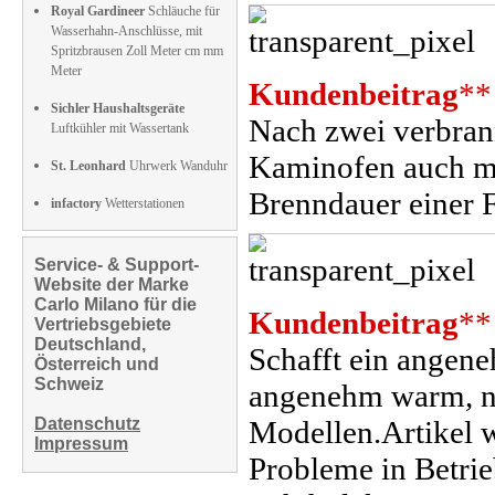
Royal Gardineer
Schläuche für
Wasserhahn-Anschlüsse, mit
Spritzbrausen Zoll Meter cm mm
Meter
Kundenbeitrag
**
Sichler Haushaltsgeräte
Nach zwei verbrann
Luftkühler mit Wassertank
Kaminofen auch mi
St. Leonhard
Uhrwerk Wanduhr
Brenndauer einer F
infactory
Wetterstationen
Service- & Support-
Website der Marke
Carlo Milano für die
Kundenbeitrag
**
Vertriebsgebiete
Deutschland,
Schafft ein angene
Österreich und
Schweiz
angenehm warm, nic
Datenschutz
Modellen.Artikel wa
Impressum
Probleme in Betri