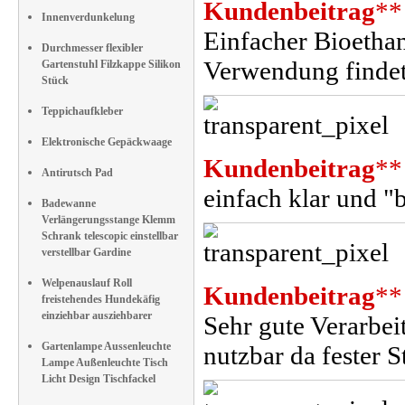
Kundenbeitrag
**
Innenverdunkelung
Einfacher Bioethan
Durchmesser flexibler
Verwendung findet
Gartenstuhl Filzkappe Silikon
Stück
Teppichaufkleber
Elektronische Gepäckwaage
Kundenbeitrag
**
Antirutsch Pad
einfach klar und "
Badewanne
Verlängerungsstange Klemm
Schrank telescopic einstellbar
verstellbar Gardine
Welpenauslauf Roll
Kundenbeitrag
**
freistehendes Hundekäfig
einziehbar ausziehbarer
Sehr gute Verarbei
Gartenlampe Aussenleuchte
nutzbar da fester S
Lampe Außenleuchte Tisch
Licht Design Tischfackel