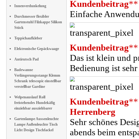
Kundenbeitrag
**
Innenverdunkelung
Einfache Anwendung
Durchmesser flexibler
Gartenstuhl Filzkappe Silikon
Stück
Teppichaufkleber
Kundenbeitrag
**
Elektronische Gepäckwaage
Das ist klein und
Antirutsch Pad
Bedienung ist sehr
Badewanne
Verlängerungsstange Klemm
Schrank telescopic einstellbar
verstellbar Gardine
Welpenauslauf Roll
Kundenbeitrag
**
freistehendes Hundekäfig
einziehbar ausziehbarer
Herrenberg
Gartenlampe Aussenleuchte
Sehr schönes Desig
Lampe Außenleuchte Tisch
abends beim entsp
Licht Design Tischfackel