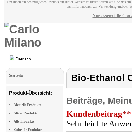
Um Ihnen ein bestmögliches Erlebnis auf dieser Website zu bieten setzen wir Cookies ei
zu. Informationen zur Verwendung und den W
Nur essenzielle Cook
Deutsch
Bio-Ethanol 
Startseite
Produkt-Übersicht:
Beiträge, Mein
Aktuelle Produkte
Kundenbeitrag
**
Ältere Produkte
Sehr leichte Anwen
Alle Produkte
Zubehör Produkte