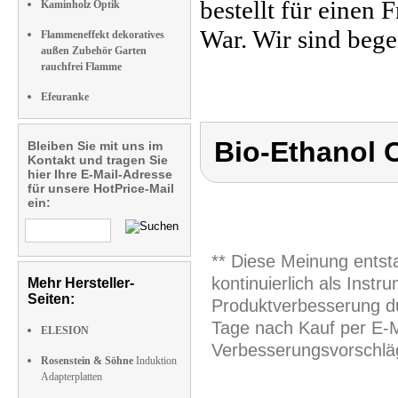
bestellt für einen 
Kaminholz Optik
War. Wir sind begei
Flammeneffekt dekoratives
außen Zubehör Garten
rauchfrei Flamme
Efeuranke
Bio-Ethanol 
Bleiben Sie mit uns im
Kontakt und tragen Sie
hier Ihre E-Mail-Adresse
für unsere HotPrice-Mail
ein:
** Diese Meinung entst
kontinuierlich als Inst
Mehr Hersteller-
Seiten:
Produktverbesserung du
Tage nach Kauf per E-M
ELESION
Verbesserungsvorschläg
Rosenstein & Söhne
Induktion
Adapterplatten