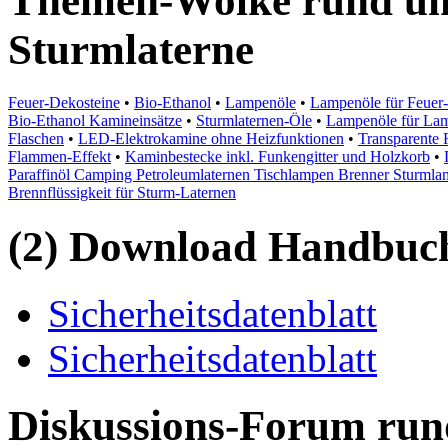
Themen-Wolke rund um
Sturmlaterne
Feuer-Dekosteine
•
Bio-Ethanol
•
Lampenöle
•
Lampenöle für Feuer
Bio-Ethanol Kamineinsätze
•
Sturmlaternen-Öle
•
Lampenöle für Lam
Flaschen
•
LED-Elektrokamine ohne Heizfunktionen
•
Transparente
Flammen-Effekt
•
Kaminbestecke inkl. Funkengitter und Holzkorb
•
Paraffinöl Camping Petroleumlaternen Tischlampen Brenner Sturml
Brennflüssigkeit für Sturm-Laternen
(2) Download Handbuch,
Sicherheitsdatenblatt
Sicherheitsdatenblatt
Diskussions-Forum run