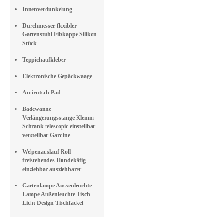
Innenverdunkelung
Durchmesser flexibler
Gartenstuhl Filzkappe Silikon
Stück
Teppichaufkleber
Elektronische Gepäckwaage
Antirutsch Pad
Badewanne
Verlängerungsstange Klemm
Schrank telescopic einstellbar
verstellbar Gardine
Welpenauslauf Roll
freistehendes Hundekäfig
einziehbar ausziehbarer
Gartenlampe Aussenleuchte
Lampe Außenleuchte Tisch
Licht Design Tischfackel