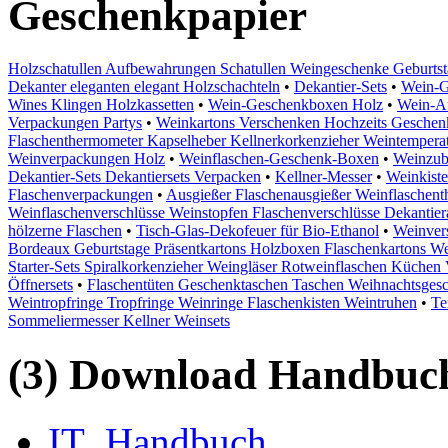
Geschenkpapier
Holzschatullen Aufbewahrungen Schatullen Weingeschenke Geburtsta
Dekanter eleganten elegant Holzschachteln
•
Dekantier-Sets
•
Wein-G
Wines Klingen Holzkassetten
•
Wein-Geschenkboxen Holz
•
Wein-A
Verpackungen Partys
•
Weinkartons Verschenken Hochzeits Geschen
Flaschenthermometer Kapselheber Kellnerkorkenzieher Weintemperat
Weinverpackungen Holz
•
Weinflaschen-Geschenk-Boxen
•
Weinzub
Dekantier-Sets Dekantiersets Verpacken
•
Kellner-Messer
•
Weinkiste
Flaschenverpackungen
•
Ausgießer Flaschenausgießer Weinflaschen
Weinflaschenverschlüsse Weinstopfen Flaschenverschlüsse Dekantier
hölzerne Flaschen
•
Tisch-Glas-Dekofeuer für Bio-Ethanol
•
Weinvers
Bordeaux Geburtstage Präsentkartons Holzboxen Flaschenkartons W
Starter-Sets Spiralkorkenzieher Weingläser Rotweinflaschen Küchen
Öffnersets
•
Flaschentüten Geschenktaschen Taschen Weihnachtsges
Weintropfringe Tropfringe Weinringe Flaschenkisten Weintruhen
•
Te
Sommeliermesser Kellner Weinsets
(3) Download Handbuch,
IT_Handbuch