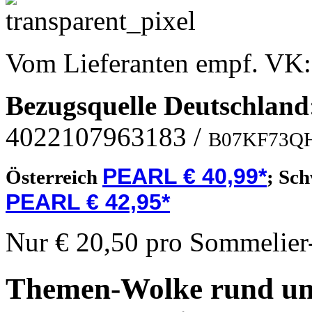
Vom Lieferanten empf. VK
Bezugsquelle
Deutschland
4022107963183
/
B07KF73Q
PEARL € 40,99*
Österreich
;
Sch
PEARL € 42,95*
Nur € 20,50 pro Sommelier-
Themen-Wolke rund um 