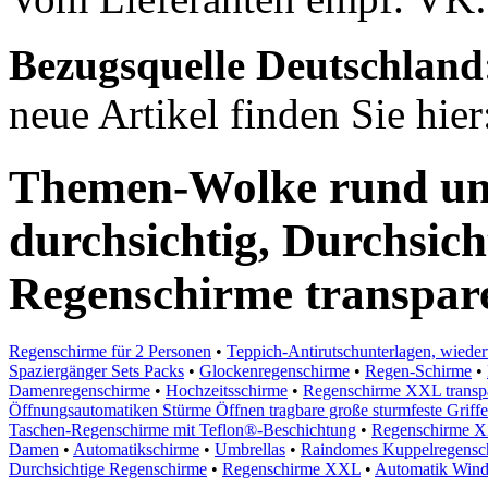
Bezugsquelle
Deutschland
neue Artikel finden Sie hie
Themen-Wolke rund u
durchsichtig, Durchsic
Regenschirme transpar
Regenschirme für 2 Personen
•
Teppich-Antirutschunterlagen, wiede
Spaziergänger Sets Packs
•
Glockenregenschirme
•
Regen-Schirme
•
Damenregenschirme
•
Hochzeitsschirme
•
Regenschirme XXL transp
Öffnungsautomatiken Stürme Öffnen tragbare große sturmfeste Griffe
Taschen-Regenschirme mit Teflon®-Beschichtung
•
Regenschirme X
Damen
•
Automatikschirme
•
Umbrellas
•
Raindomes Kuppelregensch
Durchsichtige Regenschirme
•
Regenschirme XXL
•
Automatik Wind