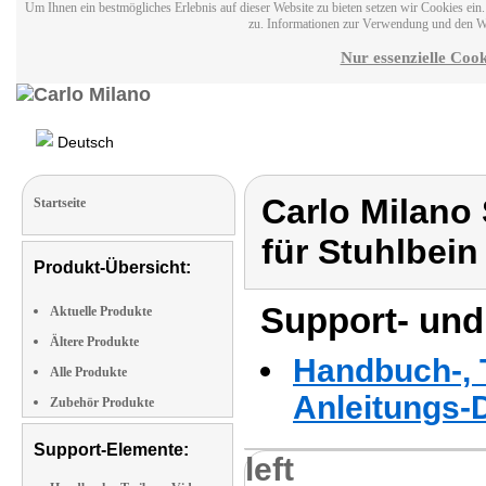
Um Ihnen ein bestmögliches Erlebnis auf dieser Website zu bieten setzen wir Cookies ei
zu. Informationen zur Verwendung und den W
Nur essenzielle Cook
Deutsch
Carlo Milano S
Startseite
für Stuhlbein
Produkt-Übersicht:
Support- und
Aktuelle Produkte
Ältere Produkte
Handbuch-, T
Alle Produkte
Anleitungs-
Zubehör Produkte
Support-Elemente:
left