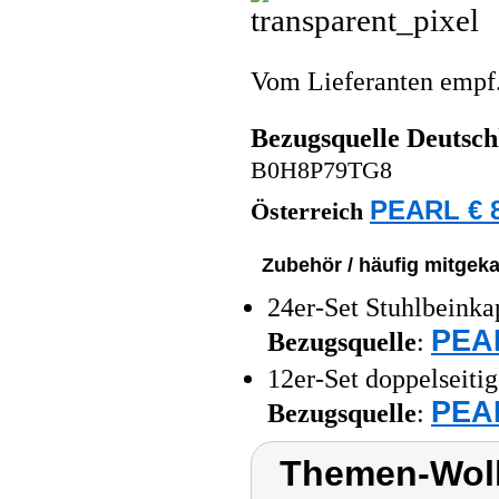
Vom Lieferanten emp
Bezugsquelle
Deutsch
B0H8P79TG8
PEARL € 8
Österreich
Zubehör / häufig mitgeka
24er-Set Stuhlbeinkap
PEAR
Bezugsquelle
:
12er-Set doppelseiti
PEAR
Bezugsquelle
:
Themen-Wolk