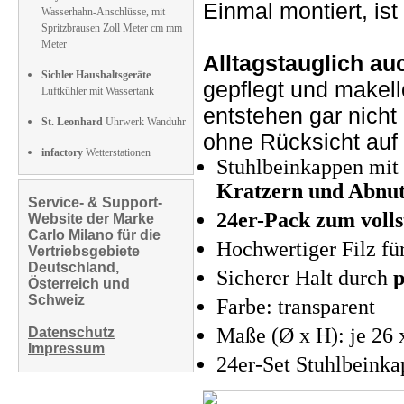
Einmal montiert, is
Wasserhahn-Anschlüsse, mit
Spritzbrausen Zoll Meter cm mm
Meter
Alltagstauglich a
Sichler Haushaltsgeräte
gepflegt und makell
Luftkühler mit Wassertank
entstehen gar nicht
St. Leonhard
Uhrwerk Wanduhr
ohne Rücksicht auf
infactory
Wetterstationen
Stuhlbeinkappen mit 
Kratzern und Abnu
Service- & Support-
24er-Pack zum volls
Website der Marke
Carlo Milano für die
Hochwertiger Filz fü
Vertriebsgebiete
Deutschland,
Sicherer Halt durch
p
Österreich und
Schweiz
Farbe: transparent
Maße (Ø x H): je 26 
Datenschutz
Impressum
24er-Set Stuhlbeinka