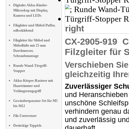
Digitales Akku-Kinder-
Mikroskop mit Display,
Kamera und LEDs
Filzgleiter und Möbel-Puffer,
right
selbstklebend
CX-2905-919
C
Filzgleiter für Möbel und
Möbelfüße mit 25 mm
Filzgleiter für 
Durchmesser,
Schraubmontage
Verschieben Sie
Runde Wand-Türgriff-
Stopper
gleichzeitig Ih
Akku-Körper-Rasierer mit
Zuverlässiger Sch
Haartrimmer und
Verlängerungsgriff
und Heranschieben 
Gewindereparatur-Set für M5
unschöne Schleifsp
bis M12
verhindern genau d
Filz-Untersetzer
und zuverlässig un
Dreieckige Teppich-
dauerhaft.