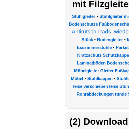
mit Filzgleite
•
Stuhlgleiter
Stuhlgleiter mi
Bodenschutze Fußbodenschut
Antirutsch-Pads, wied
•
•
Stück
Bodengleiter
•
Esszimmerstühle
Parket
Kratzschutz Schutzkappe
Laminatböden Bodenschon
Möbelgleiter Gleiter Fußk
•
•
Möbel
Stuhlkappen
Stuhl
leise verschieben leise St
Rohrabdeckungen runde 
(2) Download