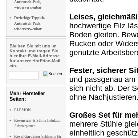
Antirutsch-Pads,
wiederverwenbar
Leises, gleichmäßi
Dreieckige Teppich-
Antirutsch-Pads,
hochwertige Filz lä
wiederverwenbar
Boden gleiten. Bew
Rucken oder Widers
Bleiben Sie mit uns im
genutzte Arbeitsber
Kontakt und tragen Sie
hier Ihre E-Mail-Adresse
für unsere HotPrice-Mail
ein:
Fester, sicherer Si
und passgenau am S
sich nicht ab. Der S
Mehr Hersteller-
ohne Nachjustieren
Seiten:
ELESION
Großes Set für meh
Rosenstein & Söhne
Induktion
mehrere Stühle gleic
Adapterplatten
einheitlich geschü
Royal Gardineer
Schläuche für